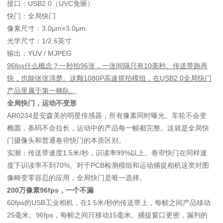
接口：USB2.0（UVC免驱）
快门：全局快门
像素尺寸：3.0μm×3.0μm
光学尺寸：1/2.6英寸
输出：YUV / MJPEG
96fps什么概念？一秒拍96张，一张间隔只有10毫秒。传送带跑再
快，也能张张清楚。这颗1080P高速抓拍模组，在USB2.0全局快门
产品里属于第一梯队。
全局快门，运动不变形
AR0234是安森美的明星传感器，所有像素同时曝光。车轮不会变
椭圆，条码不会拉长，运动中的产品每一帧都完整。这就是全局快
门摄像头和普通卷帘快门的本质区别。
实测：传送带速度1.5米/秒，识读率99%以上。卷帘快门在同样速
度下识读率不到70%。对于PCB检测模组和运动捕捉相机这类对图
像畸变零容忍的应用，全局快门是唯一选择。
200万像素96fps，一个不漏
60fps的USB工业相机，在1.5米/秒的传送带上，每帧之间产品移动
25毫米。96fps，每帧之间只移动15毫米。捕捉窗口更密，漏判的