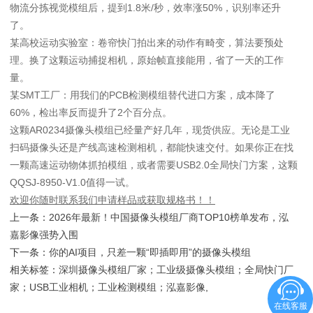
物流分拣视觉模组后，提到1.8米/秒，效率涨50%，识别率还升
了。
某高校运动实验室：卷帘快门拍出来的动作有畸变，算法要预处
理。换了这颗运动捕捉相机，原始帧直接能用，省了一天的工作
量。
某SMT工厂：用我们的PCB检测模组替代进口方案，成本降了
60%，检出率反而提升了2个百分点。
这颗AR0234摄像头模组已经量产好几年，现货供应。无论是工业
扫码摄像头还是产线高速检测相机，都能快速交付。如果你正在找
一颗高速运动物体抓拍模组，或者需要USB2.0全局快门方案，这颗
QQSJ-8950-V1.0值得一试。
欢迎你随时联系我们申请样品或获取规格书！！
上一条：
2026年最新！中国摄像头模组厂商TOP10榜单发布，泓
嘉影像强势入围
下一条：
你的AI项目，只差一颗“即插即用”的摄像头模组
相关标签：
深圳摄像头模组厂家；工业级摄像头模组；全局快门厂
家；USB工业相机；工业检测模组；泓嘉影像
,
在线客服