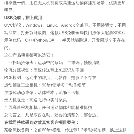
概率低一倍。用在无人机视觉或高速运动物体抓拍场景，优势更加
明显。
USB免驱，插上就用
UVC协议，Windows、Linux、Android全兼容。不用装驱动，不用
写底层，打开就能取图。这颗USB免驱全局快门摄像头配套SDK和
示例代码（C++/Python/C#），半天就能跑通。开发周期？不存在
的。
这些产品项目都可以选它！
工业扫码摄像头：运动中的条码、二维码，帧帧清晰
物流分拣视觉：高速传送带上包裹识别不漏
PCB检测：运动中的焊点、元器件，拖影？不存在
运动捕捉工业相机：96fps记录每个动作细节
显微镜动态成像：活体样本，流畅不卡顿
无人机视觉：高速飞行中实时采集
产线高速检测相机：任何运动物体都能精准抓拍
总而言之，凡是东西在动、还要拍清楚的，都合适。
在我司持续采购这款真实客户项目案例：
某物流设备商：之前60fps模组，传送带1.2米/秒就拍糊。换上这颗