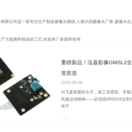
有限公司是一家专注生产制造摄像头模组,人脸识别摄像头厂家,摄像头
生产方面拥有较高的工艺,欢迎来厂参观和咨询
重磅新品！泓嘉影像GMSL2
觉首选
2026-08-06
AI飞速发展的今天，做工业视觉、车
高速运动物体——必须选AR0234这
传不