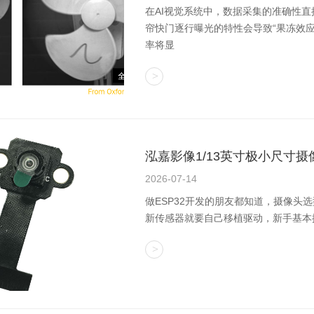
在AI视觉系统中，数据采集的准确性
帘快门逐行曝光的特性会导致“果冻效应
率将显
泓嘉影像1/13英寸极小尺寸摄
2026-07-14
做ESP32开发的朋友都知道，摄像头选
新传感器就要自己移植驱动，新手基本搞