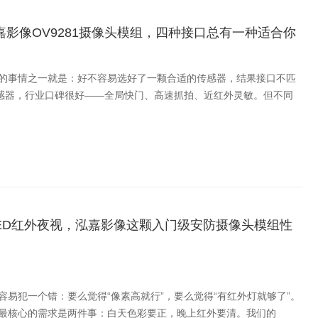
！泓嘉影像OV9281摄像头模组，四种接口总有一种适合你
的事情之一就是：好不容易选好了一颗合适的传感器，结果接口不匹
传感器，行业口碑很好——全局快门、高速抓拍、近红外灵敏。但不同
R-LED红外夜视，泓嘉影像这颗入门级安防摄像头模组性
易犯一个错：要么觉得“像素高就行”，要么觉得“有红外灯就够了”。
最核心的需求是两件事：白天色彩要正，晚上红外要清。我们的