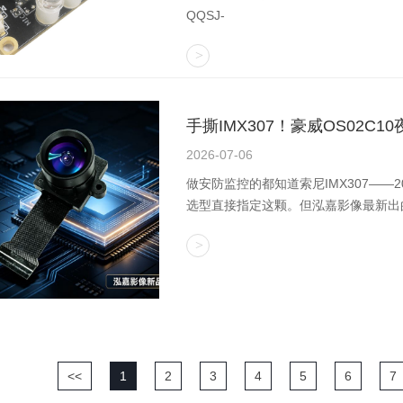
QQSJ-
手撕IMX307！豪威OS02
2026-07-06
做安防监控的都知道索尼IMX307——
选型直接指定这颗。但泓嘉影像最新出的O
<<
1
2
3
4
5
6
7