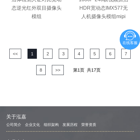
态逆光红外双目摄像头
HDR宽动态IMX577无
模组
人机摄像头模组mipi
在线客服
<<
1
2
3
4
5
6
7
8
>>
第1页
共17页
关于泓嘉
公司简介
企业文化
组织架构
发展历程
荣誉资质