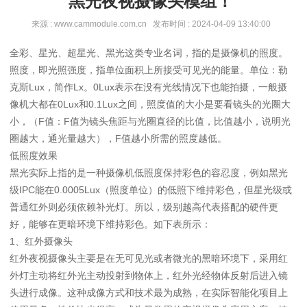
黑光夜视摄像头模组！
来源 : www.cammodule.com.cn 发布时间 : 2024-04-09 13:40:00
全彩、星光、超星光、黑光这类专业名词，指的是摄像机的照度。
照度，即光照强度，指单位面积上所接受可见光的能量。单位：勒
克斯Lux，简作Lx。0Lux表示在没有光线情况下也能拍摄，一般摄
像机大都在0Lux和0.1Lux之间，照度值的大小是要看镜头的光圈大
小，（F值：F值为镜头焦距与光圈直径的比值，比值越小，说明光
圈越大，通光量越大），F值越小所需的照度越低。
低照度效果
黑光实际上指的是一种摄像机低照度保持彩色的容忍度，例如黑光
级IPC能在0.0005Lux（照度单位）的低照下维持彩色，但星光级或
普通红外则必须依赖补光灯。所以，级别越高代表搭配的硬件更
好，能够在更暗环境下维持彩色。如下表所示：
1、红外摄像头
红外夜视摄像头主要是在无可见光或者微光的黑暗环境下，采用红
外灯主动将红外光主动投射到物体上，红外光经物体反射后进入镜
头进行成像。这种成像方式和技术最为成熟，在实际智能化项目上