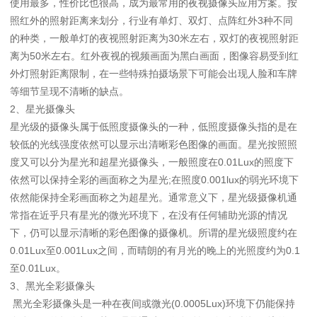
使用最多，性价比也很高，成为最常用的夜视摄像头应用方案。按
照红外的照射距离来划分，行业有单灯、双灯、点阵红外3种不同
的种类，一般单灯的夜视照射距离为30米左右，双灯的夜视照射距
离为50米左右。红外夜视的视频画面为黑白画面，图像容易受到红
外灯照射距离限制，在一些特殊拍摄场景下可能会出现人脸和车牌
等细节呈现不清晰的缺点。
2、星光摄像头
星光级的摄像头属于低照度摄像头的一种，低照度摄像头指的是在
较低的光线强度依然可以显示出清晰彩色图像的画面。星光按照照
度又可以分为星光和超星光摄像头，一般照度在0.01Lux的照度下
依然可以保持全彩的画面称之为星光;在照度0.001lux的弱光环境下
依然能保持全彩画面称之为超星光。通常意义下，星光级摄像机通
常指在近乎只有星光的微光环境下，在没有任何辅助光源的情况
下，仍可以显示清晰的彩色图像的摄像机。所谓的星光级照度约在
0.01Lux至0.001Lux之间，而晴朗的有月光的晚上的光照度约为0.1
至0.01Lux。
3、黑光全彩摄像头
黑光全彩摄像头是一种在夜间或微光(0.0005Lux)环境下仍能保持