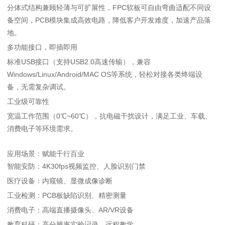
分体式结构兼顾轻薄与可扩展性，FPC软板可自由弯曲适配不同设
备空间，PCB模块集成高效电路，降低客户开发难度，加速产品落
地。
多功能接口，即插即用
标准USB接口（支持USB2.0高速传输），兼容
Windows/Linux/Android/MAC OS等系统，轻松对接各类终端设
备，无需复杂调试。
工业级可靠性
宽温工作范围（0℃~60℃），抗电磁干扰设计，满足工业、车载、
消费电子等环境需求。
应用场景：赋能千行百业
智能安防
：4K30fps视频监控、人脸识别门禁
医疗设备
：内窥镜、显微成像诊断
工业检测
：PCB板缺陷识别、精密测量
消费电子
：高端直播摄像头、AR/VR设备
教育科研
：高分辨率实验记录、远程教学