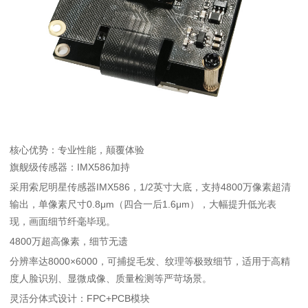
核心优势：专业性能，颠覆体验
旗舰级传感器：IMX586加持
采用索尼明星传感器IMX586，1/2英寸大底，支持4800万像素超清
输出，单像素尺寸0.8μm（四合一后1.6μm），大幅提升低光表
现，画面细节纤毫毕现。
4800万超高像素，细节无遗
分辨率达
8000×6000
，可捕捉毛发、纹理等极致细节，适用于高精
度人脸识别、显微成像、质量检测等严苛场景。
灵活分体式设计：FPC+PCB模块