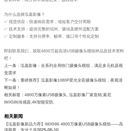
为什么选择泓嘉影像？
✅
现货供应
：快速响应需求，缩短客户交付周期
✅
技术支持
：提供完整的SDK、驱动及硬件适配方案
✅
定制服务
：支持分辨率、帧率、接口等个性化定制
即刻联系我们，获取4800万超高清USB摄像头模组样品及技术资料
吧！
上一条：
泓嘉影像：全系列全局快门摄像头模组，满足多元机器视
觉需求
下一条：
重磅推荐】泓嘉影像1080P星光全彩摄像头模组，夜视清
晰如昼！
相关标签：
4800万像素USB摄像头
,
泓嘉影像厂家直销
,
索尼
IMX586传感器
,
4K智能安防
,
相关新闻
【泓嘉影像新品力荐】IMX586 4800万像素USB摄像头模组——高
清视界，专业之选
2025-05-10