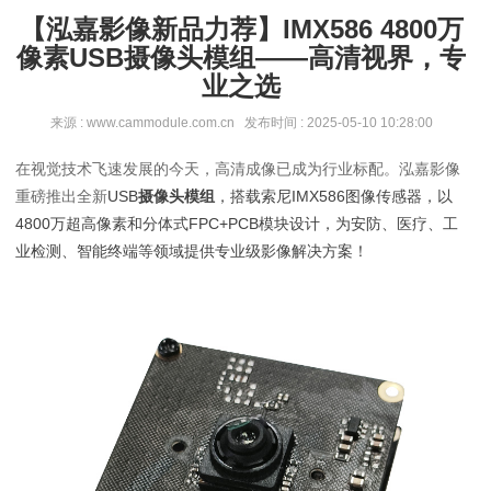
【泓嘉影像新品力荐】IMX586 4800万
像素USB摄像头模组——高清视界，专
业之选
来源 : www.cammodule.com.cn 发布时间 : 2025-05-10 10:28:00
在视觉技术飞速发展的今天，高清成像已成为行业标配。泓嘉影像
重磅推出全新
USB
摄像头模组
，搭载索尼
IMX586图像传感器
，以
4800万超高像素
和
分体式FPC+PCB模块设计
，为安防、医疗、工
业检测、智能终端等领域提供专业级影像解决方案！