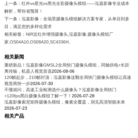
上一条：
红外vs星光vs黑光全彩摄像头模组——泓嘉影像专业成本
解析，帮你省预算！
下一条：
泓嘉影像：全场景摄像头模组解决方案专家，从单目到多
目，满足您的多样化需求
相关标签：
NIR近红外增强摄像头
,
泓嘉影像
,
摄像头模组厂
家
,
OS04A10
,
OS08A20
,
SC4336H
,
相关新闻
重磅新品！泓嘉影像GMSL2全局快门摄像头模组，同轴供电+长距
离传输，机器人视觉首选
2026-08-06
120帧起步，210帧封顶：泓嘉影像这颗全局快门摄像头模组让高速
视觉再快一步
2026-07-30
不懂就问，高速工业检测选什么摄像头？泓嘉影像全局快门
+120fps黑白摄像头模组了解一下！
2026-07-28
泓嘉影像索尼矩阵摄像头模组，像素全覆盖，洞见高清智能未来
2026-07-23
相关产品