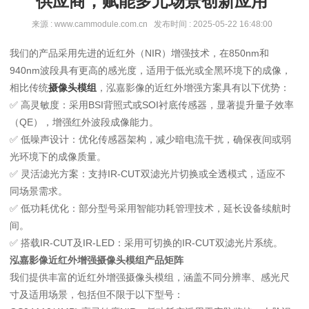
供应商，赋能多元场景创新应用
来源 : www.cammodule.com.cn 发布时间 : 2025-05-22 16:48:00
我们的产品采用先进的近红外（NIR）增强技术，在850nm和
940nm波段具有更高的感光度，适用于低光或全黑环境下的成像，
相比传统
摄像头模组
，泓嘉影像的近红外增强方案具有以下优势：
✅ 高灵敏度：采用BSI背照式或SOI衬底传感器，显著提升量子效率
（QE），增强红外波段成像能力。
✅ 低噪声设计：优化传感器架构，减少暗电流干扰，确保夜间或弱
光环境下的成像质量。
✅ 灵活滤光方案：支持IR-CUT双滤光片切换或全透模式，适应不
同场景需求。
✅ 低功耗优化：部分型号采用智能功耗管理技术，延长设备续航时
间。
✅ 搭载IR-CUT及IR-LED：采用可切换的IR-CUT双滤光片系统。
泓嘉影像近红外增强摄像头模组产品矩阵
我们提供丰富的近红外增强摄像头模组，涵盖不同分辨率、感光尺
寸及适用场景，包括但不限于以下型号：