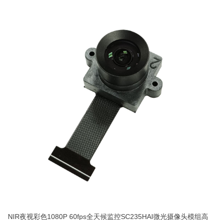
NIR夜视彩色1080P 60fps全天候监控SC235HAI微光摄像头模组高