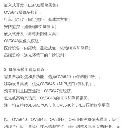
嵌入式开发（ESP32图像采集）
OV5647摄像头模组：
行车记录仪（固定焦距、低成本方案）
安防监控（如低端IPC摄像头）
嵌入式开发（树莓派图像采集）
OV5648摄像头模组：
医疗设备（内窥镜、显微成像，依赖HDR和降噪）
高端监控（逆光环境下的车牌识别）
3. 摄像头模组选型建议
需要自动对焦和多功能：选择OV5640（如智能门铃）。
移动设备集成：优先OV5645（MIPI接口+低功耗）。
预算有限且固定焦距：OV5647更经济。
低光或高动态场景：OV5648的HDR和降噪更优。
注：均支持RGB565/YUV，但OV5648的JPEG压缩效率更高
以上OV5640、OV5645、OV5647、OV5648等摄像头模组，我们
均现货供应，并提供技术选型支持、样机测试及批量采购服务。无