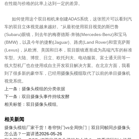
在性能与价格的比率上达到一定的差异。
如何使用这个双目相机来创建ADAS系统，这张照片可以看到汽
车的双目立体视觉越来越好。"从最初使用双目视觉的斯巴鲁
(Subaru)眼镜，到去年的梅赛德斯-奔驰(Mercedes-Benz)和宝马
(BMW)，以及今年的捷豹(Jaguar)、路虎(Land Rover)和雷克萨斯
(Lexus)，从欧洲、美国和日本，双目眼镜逐渐成为高端汽车的标准
车型。大陆、博世、日立、欧托列夫、电动服装、富士通天田等一
线大型机厂也在使用或自主开发双目解决方案。在北京方面，我看
到了很多新的豪华车，已经用
摄像头模组
取代了以前的单目摄像机
视觉系统。
上一条：
摄像头模组的分类依据
下一条：
双目摄像头事件持续发酵
相关标签：
双目摄像头模组
,
相关新闻
摄像头模组厂家干货！卷帘快门vs全局快门｜双目同帧同步摄像头
怎么选？一篇讲透
2026-05-26