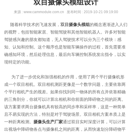
双目摄像头模组设计
来源 : www.cammodule.com.cn 发布时间 : 2019-10-21 09:19:00
随着科学技术的飞速发展，
双目
摄像头模组
的概念逐渐进入人们
的视野，包括智能家居、智能驾驶和其他智能机器人。许多对智能
驾驶感兴趣的朋友都知道，无人驾驶技术可以分为三个模块：感
知、认知和控制。这个顺序也是智能车辆操作的过程，首先需要准
确感知环境，然后处理信息，最后向车辆控制系统发出指令，以实
现特定的功能。
为了进一步优化和加强相机的作用，使用了两个平行摄像机形
成一个双目相机。双目相机测距更像是一个数学问题，主要依靠两
个平行相机产生的视差。如果你找到同一物体的所有点并依靠精确
的三角剖分，你就可以计算出相机和你前面的障碍物之间的距离。
该方案要求两台摄像机具有较高的同步率和采样率，这是一种简单
且不易实现的方法，特别是对于驾驶场景。双目相机方案本质上是
一种距离检测。
摄像头生产厂家
通过双目实时深度计算，可以计算
出视场中障碍物各点与摄像机之间的距离，从而快速划分障碍物平