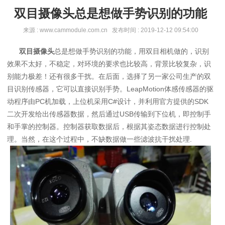
双目摄像头总是想做手势识别的功能
来源 : www.cammodule.com.cn 发布时间 : 2019-12-12 09:54:00
双目摄像头
总是想做手势识别的功能，用双目相机做的，识别
效果不太好，不稳定，对环境的要求也比较高，背景比较复杂，识
别能力极差！还有很多干扰。在后面，选择了另一家公司生产的双
目识别传感器，它可以直接识别手势。LeapMotion体感传感器的驱
动程序由PC机加载，上位机采用C#设计，并利用官方提供的SDK
二次开发给出传感器数据，然后通过USB传输到下位机，即控制手
和手掌的控制器。控制器获取数据后，根据其姿态数据进行控制处
理。当然，在这个过程中，不缺数据做一些滤波抗干扰处理.