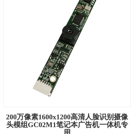
200万像素1600x1200高清人脸识别摄像
头模组GC02M1笔记本广告机一体机专
用