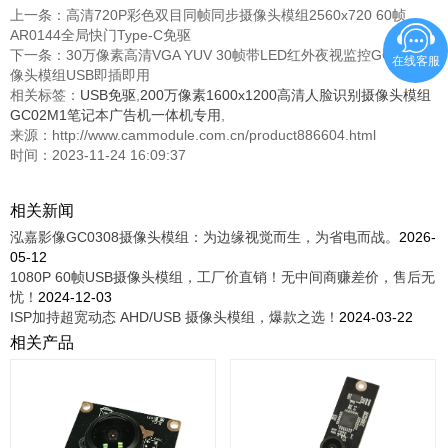
上一条：
高清720P彩色双目同帧同步摄像头模组2560x720 60帧
AR0144全局快门Type-C免驱
下一条：
30万像素高清VGA YUV 30帧带LED红外夜视监控GC0308摄
在线客服
像头模组USB即插即用
相关标签：
USB免驱
,
200万像素1600x1200高清人脸识别摄像头模组
GC02M1笔记本广告机一体机专用
,
来源：http://www.cammodule.com.cn/product886604.html
时间：2023-11-24 16:09:37
相关新闻
泓嘉影像GC0308摄像头模组：为边缘视觉而生，为省电而战。
2026-
05-12
1080P 60帧USB摄像头模组，工厂价直销！无中间商赚差价，售后无
忧！
2024-12-03
ISP加持超宽动态 AHD/USB 摄像头模组，爆款之选！
2024-03-22
相关产品