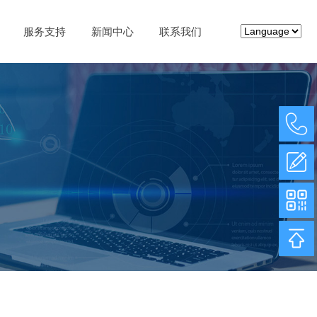
服务支持
新闻中心
联系我们