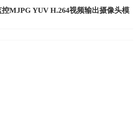
控MJPG YUV H.264视频输出摄像头模