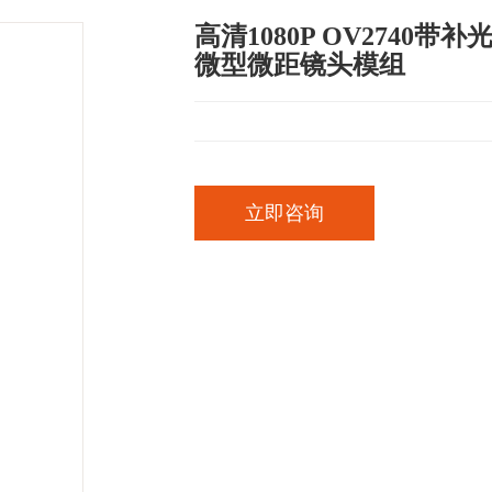
高清1080P OV274
微型微距镜头模组
立即咨询