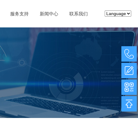
服务支持
新闻中心
联系我们