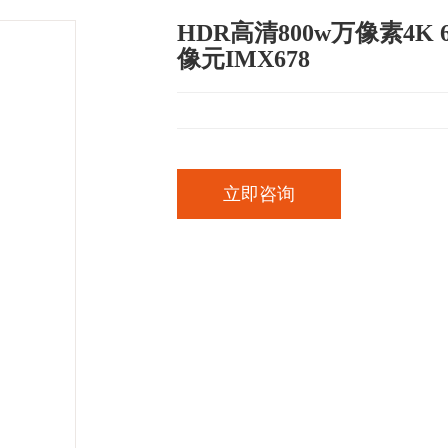
HDR高清800w万像素4K 
像元IMX678
立即咨询