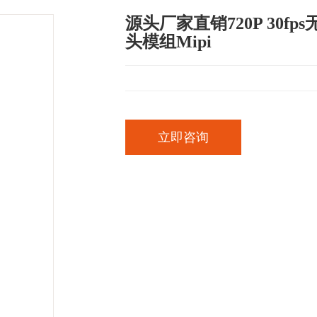
源头厂家直销720P 30fp
头模组Mipi
立即咨询