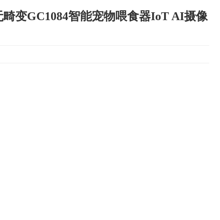
s无畸变GC1084智能宠物喂食器IoT AI摄像