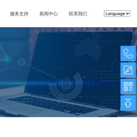
服务支持
新闻中心
联系我们