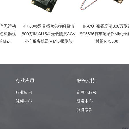
曝光无运动
4K 60帧双目摄像头模组超清
IR-CUT夜视高清300万像
彩色机器视
800万IMX415星光低照度AGV
SC3336行车记录仪Mipi摄
Mipi
小车服务机器人Mipi摄像头
模组RK3588
行业应用
服务支持
行业应用
定制化服务
视频中心
研发中心
服务宗旨