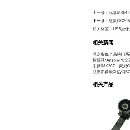
上一条：
泓嘉影像48
下一条：
这款GC2
相关标签：
USB摄
相关新闻
泓嘉影像全局快门系
树莓派/Jetson/
手撕IMX307！豪
泓嘉影像最新热销SC
相关产品