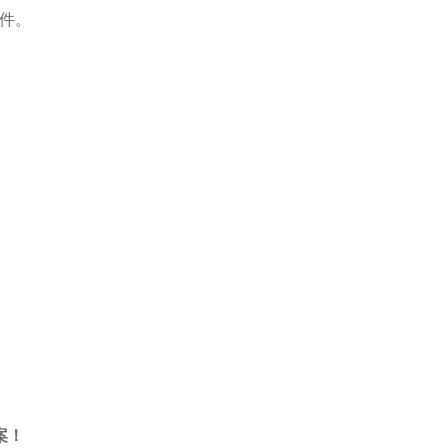
件。
案！