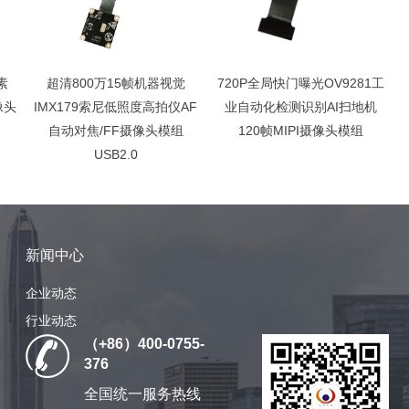
素
超清800万15帧机器视觉
720P全局快门曝光OV9281工
像头
IMX179索尼低照度高拍仪AF
业自动化检测识别AI扫地机
自动对焦/FF摄像头模组
120帧MIPI摄像头模组
USB2.0
新闻中心
企业动态
行业动态
（+86）400-0755-
376
全国统一服务热线