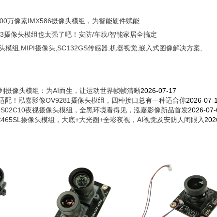
00万像素IMX586摄像头模组，为智能硬件赋能
053摄像头模组也太强了吧！安防/车载/智能家居全搞定
像头模组
,
MIPI摄像头
,
SC132GS传感器
,
机器视觉
,
嵌入式图像解决方案
,
列摄像头模组：为AI而生，让运动世界帧帧清晰
2026-07-17
PC全适配！泓嘉影像OV9281摄像头模组，四种接口总有一种适合你
2026-07-
威OS02C10夜视摄像头模组，全黑环境看得见，泓嘉影像新品首发
2026-07-
465SL摄像头模组，大底+大光圈+全彩夜视，AI视觉及安防人闭眼入
202