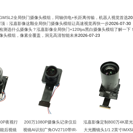
GMSL2全局快门摄像头模组，同轴供电+长距离传输，机器人视觉首选
20
0帧封顶：泓嘉影像这颗全局快门摄像头模组让高速视觉再快一步
2026-07-30
检测选什么摄像头？泓嘉影像全局快门+120fps黑白摄像头模组了解一下
像头模组，像素全覆盖，洞见高清智能未来
2026-07-23
80P夜视行
200万1080P摄像头记录仪后
泓嘉影像定制800万4K星
智能后视镜
视镜AI识别广角OV2710带IR-
大光圈镜头1/1.2英寸IMX5