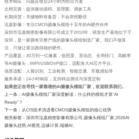
技术响应：问题反馈后24小时内给出方案
文档完善：提供驱动源码、原理图、调参工具
长期供货：关键物料有备货，不会突然断供
泓嘉影像：专注CMOS摄像头模组十五年的AI硬件伙伴
深圳市泓嘉精密影像有限公司成立于2010年，研发生产基地位于于
深圳，是一家拥有完整产线的摄像头模组制造厂家。我们不做算
法，只做让算法跑得稳的硬件。
产品覆盖：30万到一亿像素，低照度、宽动态、全局快门、高帧率
等AI摄像头，MIPI/USB/DVP接口，适配各大AI芯片平台。
场景适配：人脸识别、工业检测、智能交通、车载感知等
服务承诺：24小时响应，支持样品测试与深度定制
如果您正在寻找一家靠谱的AI摄像头模组厂家，欢迎联系我们。
上一条：
AI摄像头模组厂家深度解读：什么样的模组才算“AI
Ready”？
下一条：
从CIS技术演进看CMOS摄像头模组的核心优势
相关标签：
深圳市泓嘉精密影像有限公司
,
摄像头模组厂家
,
2026AI
摄像头趋势
,
AI视觉
,
边缘计算
,
端侧AI
,