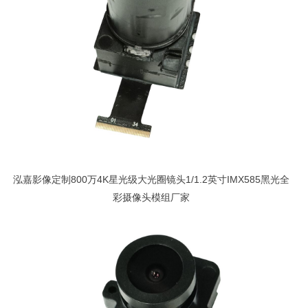
泓嘉影像定制800万4K星光级大光圈镜头1/1.2英寸IMX585黑光全
彩摄像头模组厂家