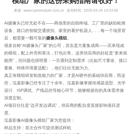
模组厂家的这份采购指南请收好！
来源 : www.cammodule.com.cn 发布时间 : 2026-03-26 14:53:00
AI摄像头已经无处不在——商场里的自助终端、工厂里的缺陷检测
设备、路口的智能交通抓拍、家里的看护机器人……每一个场景背
后，都需要一颗可靠的
摄像头模组
。
很多自称“AI摄像头厂家”的公司，其实是方案集成商——买来现成
的模组，配上外壳和算法，打包出售。这类供应商的好处是“拿来就
能用”，但问题也很明显：一旦遇到定制需求（比如尺寸要改、接口
要换、特殊环境要适配），他们往往无能为力。
真正有模组研发制造能力的厂家，才是AI硬件的基础供应商，而这
些，泓嘉影像已经专注了十余年。泓嘉影像掌握传感器选型、光学
设计、ISP调优、产线品控等核心环节，能够根据你的具体需求做
深度定制。
AI项目往往是“边开发边调试”，供应商的配合度直接影响项目进
度。
泓嘉影像AI摄像头模组厂家为您提供：
样品支持：首次合作可提供测试样机