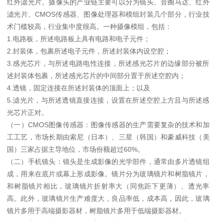
红外滤光片。
摄像头的产业链主要可以分为镜头、音圈马达、红外
滤光片、CMOS传感器、图像处理器和模组封装几个部分，行业技
术门槛较高，行业集中度很高。
一种摄像模组，包括：
1.电路板，所述电路板上具有电路和电子元件；
2.封装体，包裹所述电子元件，所述封装体内设空腔；
3.感光芯片，与所述电路电性连接，所述感光芯片的边缘部分被所
述封装体包裹，所述感光芯片的中间部分置于所述空腔内；
4.透镜，固定连接在所述封装体的顶面上；
以及
5.滤光片，与所述透镜直接连接，设置在所述空腔上方且与所述感
光芯片正对。
（一）CMOS图像传感器：
图像传感器的生产需要复杂的技术和加
工工艺，市场长期由索尼（日本）、三星（韩国）和豪威科技（美
国）三家占据主导地位，市场份额超过60%。
（二）手机镜头：
镜头是生成影像的光学部件，通常由多片透镜组
成，用来在底片或幕上形成影像。
镜片分为玻璃镜片和树脂镜片，
和树脂镜片相比，玻璃镜片折射率大（同焦距下更薄）、透光率
高。
此外，玻璃镜片生产难度大，良品率低，成本高，因此，玻璃
镜片多用于高端摄影器材，树脂镜片多用于低端摄影器材。