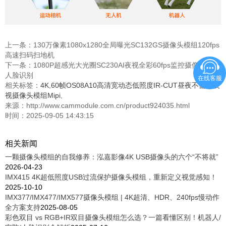
上一条：
130万像素1080x1280全局曝光SC132GS摄像头模组120fps
高速扫码扫地机
下一条：
1080P超感光大光圈SC230AI夜视全彩60fps监控摄像头模组
人脸识别
在线客服
相关标签：
4K
,
60帧OS08A10高清宽动态低照度IR-CUT昼夜不偏色夜
视摄像头模组Mipi
,
来源：http://www.cammodule.com.cn/product924035.html
时间：2025-09-05 14:43:15
相关新闻
一颗摄像头模组的自我修养：泓嘉影像4K USB摄像头的六个“不将就”
2026-04-23
IMX415 4K超低照度USB过流保护摄像头模组，重新定义视觉感知！
2025-10-10
IMX377/IMX477/IMX577摄像头模组 | 4K超清、HDR、240fps慢动作
全方案支持
2025-08-05
彩色双目 vs RGB+IR双目摄像头模组怎么选？一篇看懂区别！机器人/