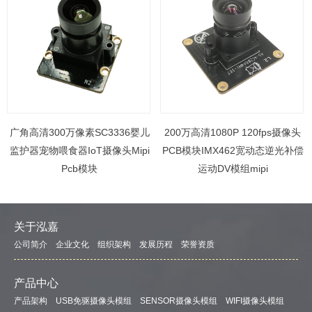
广角高清300万像素SC3336婴儿
200万高清1080P 120fps摄像头
监护器宠物喂食器IoT摄像头Mipi
PCB模块IMX462宽动态逆光补偿
Pcb模块
运动DV模组mipi
关于泓嘉
公司简介
企业文化
组织架构
发展历程
荣誉资质
产品中心
产品架构
USB免驱摄像头模组
SENSOR摄像头模组
WIFI摄像头模组