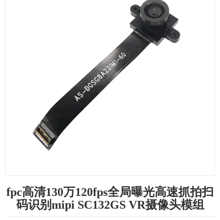
fpc高清130万120fps全局曝光高速抓拍扫
码识别mipi SC132GS VR摄像头模组