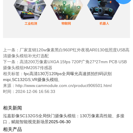
上一条：
厂家直销120w像素黑白960P红外夜视AR0130低照度USB高
清摄像头模组补光灯选配
下一条：
高清200万像素UXGA 15fps 720P广角27*27mm PCB USB
摄像头模组HM2057传感器
相关标签：
fpc高清130万120fps全局曝光高速抓拍扫码识别
mipi
,
SC132GS
,
VR摄像头模组
,
来源：http://www.cammodule.com.cn/product906501.html
时间：2024-12-06 16:56:33
相关新闻
泓嘉影像SC132GS全局快门摄像头模组：130万像素高性能、多接
口，赋能智能视觉新场景
2025-06-30
相关产品