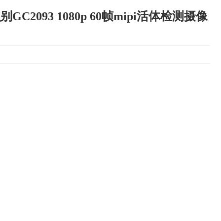
别GC2093 1080p 60帧mipi活体检测摄像