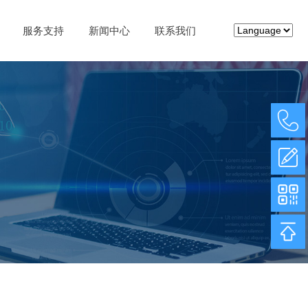
服务支持
新闻中心
联系我们