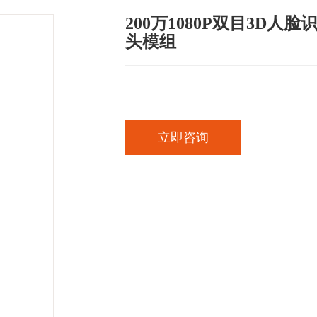
200万1080P双目3D人脸识
头模组
立即咨询